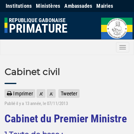
Institutions
Ministères
Ambassades
Mairies
REPUBLIQUE GABONAISE
PRIMATURE
Men
Cabinet civil
Imprimer
Tweeter
Publié il y a
13 année
, le 07/11/2013
Cabinet du Premier Ministre